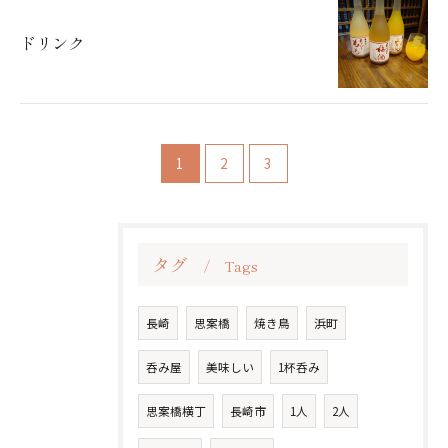
ドリンク
1
2
3
タグ
Tags
長崎
思案橋
焼き鳥
浜町
呑み屋
美味しい
1杯呑み
思案橋横丁
長崎市
1人
2人