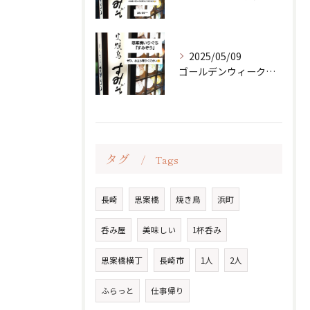
2025/05/09
ゴールデンウィークも終わり、少し落ち着いた日常が戻ってきまし...
タグ
Tags
長崎
思案橋
焼き鳥
浜町
呑み屋
美味しい
1杯呑み
思案橋横丁
長崎市
1人
2人
ふらっと
仕事帰り