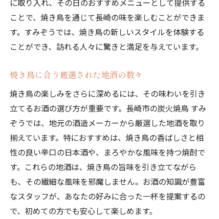
に取り入れ、その日のおすすめメニューとして提供する
焼き鳥愛好家必見の訪問レポート
ことで、焼き鳥を通じて長崎の味を楽しむことができま
す。すみぞうでは、焼き鳥の新しいスタイルを体験する
長崎市でしか味わえない焼き鳥の魅力
ことができ、訪れる人々に驚きと満足を与えています。
すみぞうの焼き鳥を支える秘密の技術
食材へのこだわり—地元産を活かす
焼き鳥に合う厳選された地酒の数々
常に進化し続ける焼き鳥メニュー
焼き鳥の楽しみをさらに深めるには、その味わいを引き
すみぞうの焼き鳥で楽しむリラックスした大人
立てるお酒の選び方が重要です。長崎市の炭火焼鳥 すみ
の夜
ぞうでは、地元の酒造メーカーから厳選した地酒を取り
大人の雰囲気を感じる店内インテリア
揃えています。特におすすめは、焼き鳥の香ばしさと相
焼き鳥と合わせたい厳選ワイン
性の良い辛口の日本酒や、まろやかな風味を持つ焼酎で
静かに語り合うカップルの夜
す。これらの地酒は、焼き鳥の旨味を引き立てながら
落ち着いた音楽が流れる空間
も、その繊細な風味を邪魔しません。お酒の知識が豊富
なスタッフが、あなたの好みに合った一杯を提案するの
すみぞうで過ごす贅沢なひととき
で、初めての方でも安心して楽しめます。
大人の女子会にもおすすめ