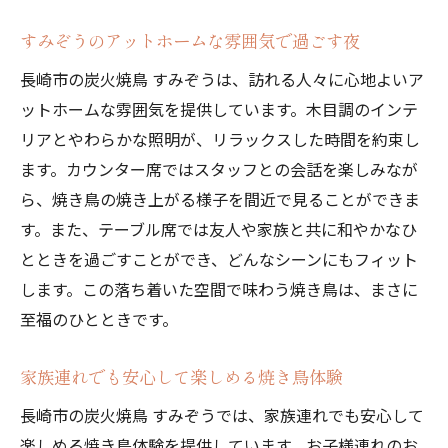
職場の疲れを癒す長崎市の焼き鳥スポットすみ
すみぞうのアットホームな雰囲気で過ごす夜
ぞう
長崎市の炭火焼鳥 すみぞうは、訪れる人々に心地よいア
癒しの焼き鳥体験のすすめ
ットホームな雰囲気を提供しています。木目調のインテ
仕事帰りの一杯に最適な理由
リアとやわらかな照明が、リラックスした時間を約束し
ストレス解消—焼き鳥の香ばしさ
ます。カウンター席ではスタッフとの会話を楽しみなが
リラックスできる店内の工夫
ら、焼き鳥の焼き上がる様子を間近で見ることができま
気分転換にぴったりの焼き鳥コース
す。また、テーブル席では友人や家族と共に和やかなひ
職場の仲間と楽しむ焼き鳥パーティー
とときを過ごすことができ、どんなシーンにもフィット
します。この落ち着いた空間で味わう焼き鳥は、まさに
焼き鳥好き必見長崎市すみぞうのこだわりと美
至福のひとときです。
味しさ
焼き鳥への情熱—すみぞうの哲学
家族連れでも安心して楽しめる焼き鳥体験
美味しさの秘訣に迫るインタビュー
長崎市の炭火焼鳥 すみぞうでは、家族連れでも安心して
焼き鳥好きを唸らせる豊富なメニュー
楽しめる焼き鳥体験を提供しています。お子様連れのお