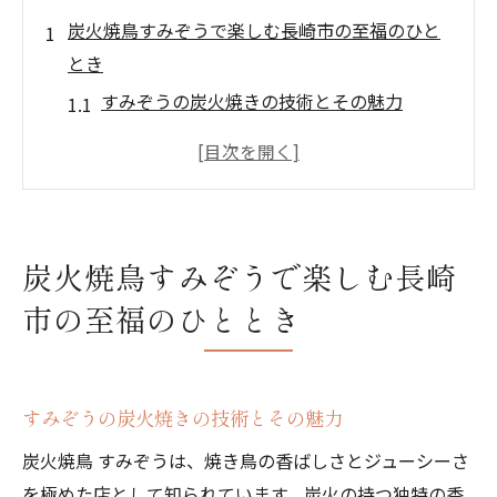
炭火焼鳥すみぞうで楽しむ長崎市の至福のひと
とき
すみぞうの炭火焼きの技術とその魅力
長崎市で味わう焼き鳥の新しいスタイル
焼き鳥に合う厳選された地酒の数々
すみぞうのアットホームな雰囲気で過ごす
夜
炭火焼鳥すみぞうで楽しむ長崎
家族連れでも安心して楽しめる焼き鳥体験
市の至福のひととき
地元食材を活かした特製焼き鳥メニュー
香ばしい焼き鳥の魅力長崎市の隠れた名店すみ
ぞう
すみぞうの炭火焼きの技術とその魅力
香ばしさの秘訣—炭火の魅力
炭火焼鳥 すみぞうは、焼き鳥の香ばしさとジューシーさ
すみぞうでしか味わえない特別な焼き鳥
を極めた店として知られています。炭火の持つ独特の香