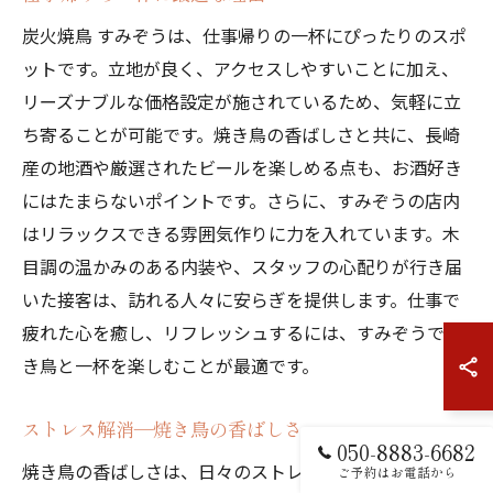
炭火焼鳥 すみぞうは、仕事帰りの一杯にぴったりのスポ
ットです。立地が良く、アクセスしやすいことに加え、
リーズナブルな価格設定が施されているため、気軽に立
ち寄ることが可能です。焼き鳥の香ばしさと共に、長崎
産の地酒や厳選されたビールを楽しめる点も、お酒好き
にはたまらないポイントです。さらに、すみぞうの店内
はリラックスできる雰囲気作りに力を入れています。木
目調の温かみのある内装や、スタッフの心配りが行き届
いた接客は、訪れる人々に安らぎを提供します。仕事で
疲れた心を癒し、リフレッシュするには、すみぞうで焼
き鳥と一杯を楽しむことが最適です。
ストレス解消—焼き鳥の香ばしさ
050-8883-6682
焼き鳥の香ばしさは、日々のストレスを吹き飛ばす効果
ご予約はお電話から