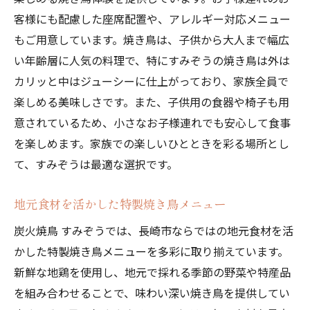
長崎市での焼き鳥の地位と展望
客様にも配慮した座席配置や、アレルギー対応メニュー
お客様の声—口コミで広がる評判
もご用意しています。焼き鳥は、子供から大人まで幅広
すみぞうが追求する新しい焼き鳥の形
い年齢層に人気の料理で、特にすみぞうの焼き鳥は外は
長崎市で心も体も満たす焼き鳥体験すみぞうを
カリッと中はジューシーに仕上がっており、家族全員で
訪れる理由
楽しめる美味しさです。また、子供用の食器や椅子も用
初めての方にも優しいガイド
意されているため、小さなお子様連れでも安心して食事
を楽しめます。家族での楽しいひとときを彩る場所とし
親子で楽しむ焼き鳥体験
て、すみぞうは最適な選択です。
地元民が教えるおすすめポイント
焼き鳥がもっと楽しくなる特典情報
地元食材を活かした特製焼き鳥メニュー
すみぞうの常連になるためのヒント
炭火焼鳥 すみぞうでは、長崎市ならではの地元食材を活
訪れるたびに新しい発見があるお店
かした特製焼き鳥メニューを多彩に取り揃えています。
新鮮な地鶏を使用し、地元で採れる季節の野菜や特産品
を組み合わせることで、味わい深い焼き鳥を提供してい